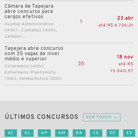
Câmara de Tapejara
abre concurso para
cargos efetivos
23 abr
1
Auxiliar Administrativo
até R$ 6.720,21
(40h) , Contador (40h),
Zelador...
Tapejara abre concurso
com 35 vagas de nível
18 nov
médio e superior
35
até R$
Enfermeiro (40h),
15.940,97
Enfermeiro Plantonista
(36h), Farmacêutico (20h)
ÚLTIMOS CONCURSOS
VER TODOS →
AC
AL
AP
AM
BA
CE
DF
ES