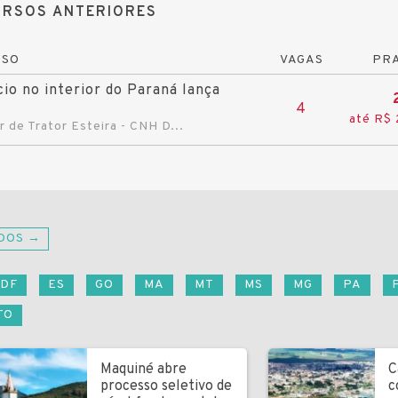
RSOS ANTERIORES
RSO
VAGAS
PRA
io no interior do Paraná lança
o
4
até R$ 
 de Trator Esteira - CNH D...
DOS →
DF
ES
GO
MA
MT
MS
MG
PA
TO
Maquiné abre
C
processo seletivo de
c