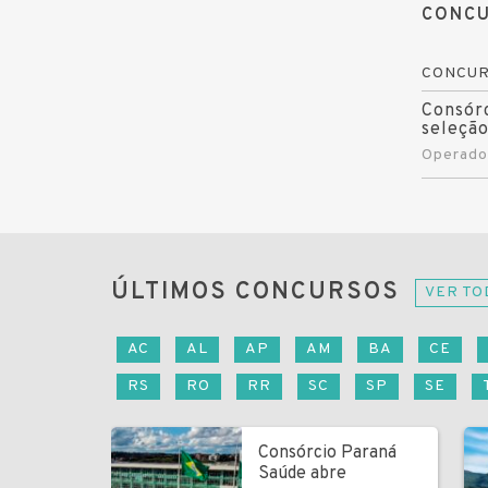
CONCU
CONCU
Consórc
seleçã
Operador
ÚLTIMOS CONCURSOS
VER TO
AC
AL
AP
AM
BA
CE
RS
RO
RR
SC
SP
SE
Consórcio Paraná
Saúde abre