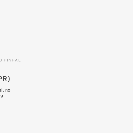
O PINHAL
PR)
l, no
o!