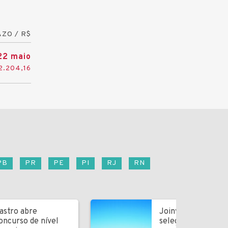
ZO / R$
22 maio
2.204,16
PB
PR
PE
PI
RJ
RN
astro abre
Joinville abre
oncurso de nível
seleção para