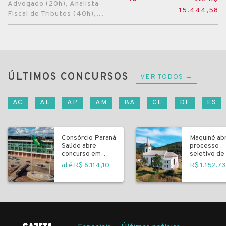
Advogado (20h), Analista
15.444,58
Fiscal de Tributos (40h),...
ÚLTIMOS CONCURSOS
VER TODOS →
AC
AL
AP
AM
BA
CE
DF
ES
Consórcio Paraná
Maquiné ab
Saúde abre
processo
concurso em
seletivo de 
Curitiba
fundamenta
até R$ 6.114,10
R$ 1.152,73