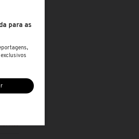
ZO / R$
19 abr
2.851,40
2 jul
2.004,23
12 maio
2.557.74
3 jul
até R$
0.274,56