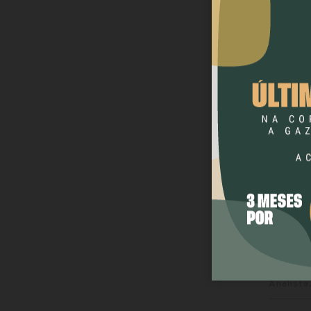
CONCU
CONCU
Nossa S
Auxiliar
Nossa S
seletiv
Assisten
Nossa S
seletiv
Auxiliar
Nossa S
42 vag
Analista
Analista.