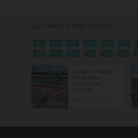
ÚLTIMOS CONCURSOS
VER TO
AC
AL
AP
AM
BA
CE
RS
RO
RR
SC
SP
SE
Consórcio Paraná
Saúde abre
concurso em
Curitiba
até R$ 6.114,10