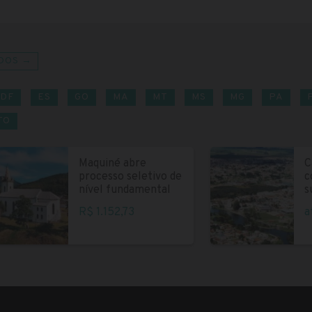
DOS →
DF
ES
GO
MA
MT
MS
MG
PA
TO
Maquiné abre
C
processo seletivo de
c
nível fundamental
s
R$ 1.152,73
a