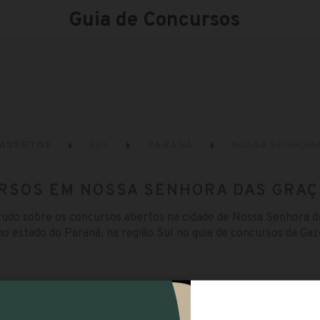
Guia de Concursos
 ABERTOS
SUL
PARANÁ
NOSSA SENHORA
RSOS EM NOSSA SENHORA DAS GRAÇA
tudo sobre os concursos abertos na cidade de Nossa Senhora d
no estado do Paraná, na região Sul no guia de concursos da Gaz