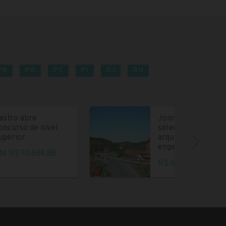
PB
PR
PE
PI
RJ
RN
astro abre
Joinville abre
oncurso de nível
seleção para
uperior
arquitetos e
engenheiros
té R$ 10.688,88
R$ 6.004,35