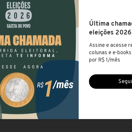
RSOS ANTERIORES
RSO
VAGAS
PRA
enhora das Graças abre seleção
30
 de Serviços Gerais (40h) , Educador...
até R$ 
enhora das Graças abre processo
o
1
R$ 
te Social (30h)
enhora das Graças abre processo
o
21
até R$ 
 de Serviços Gerais - Feminino (40h)...
enhora das Graças lança edital com
as
42
 de Licitação e Contratos (40h),
1
..