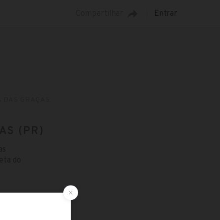
Compartilhar
Entrar
 DAS GRAÇAS
S (PR)
as
eta do