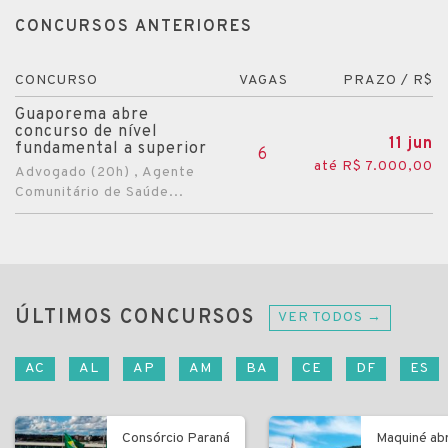
CONCURSOS ANTERIORES
CONCURSO
VAGAS
PRAZO / R$
Guaporema abre
concurso de nível
11 jun
fundamental a superior
6
até R$ 7.000,00
Advogado (20h) , Agente
Comunitário de Saúde...
ÚLTIMOS CONCURSOS
VER TODOS →
AC
AL
AP
AM
BA
CE
DF
ES
Consórcio Paraná
Maquiné ab