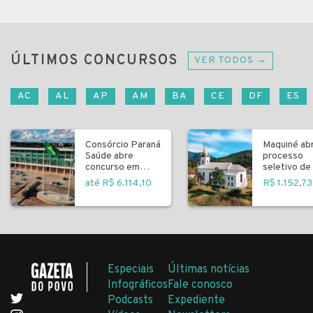
ÚLTIMOS CONCURSOS
VER TODOS →
AC
AL
AP
AM
BA
CE
DF
ES
Consórcio Paraná
Maquiné ab
Saúde abre
processo
concurso em
seletivo de 
Curitiba
fundamenta
até R$ 6.114,10
R$ 1.152,73
Especiais
Últimas notícias
Infográficos
Fale conosco
Podcasts
Expediente