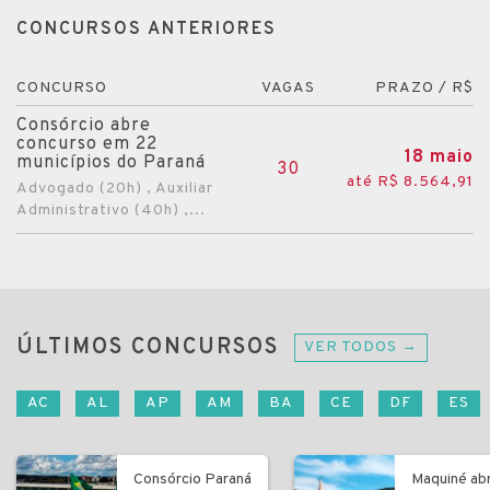
CONCURSOS ANTERIORES
CONCURSO
VAGAS
PRAZO / R$
Consórcio abre
concurso em 22
18 maio
municípios do Paraná
30
até R$ 8.564,91
Advogado (20h) , Auxiliar
Administrativo (40h) ,...
ÚLTIMOS CONCURSOS
VER TODOS →
AC
AL
AP
AM
BA
CE
DF
ES
Consórcio Paraná
Maquiné ab