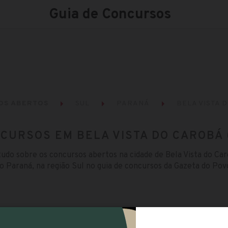
Guia de Concursos
OS ABERTOS
SUL
PARANÁ
BELA VISTA 
CURSOS EM BELA VISTA DO CAROBÁ 
tudo sobre os concursos abertos na cidade de Bela Vista do Car
o Paraná, na região Sul no guia de concursos da Gazeta do Pov