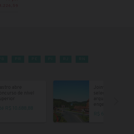
3.226,59
PB
PR
PE
PI
RJ
RN
astro abre
Joinville abre
oncurso de nível
seleção para
uperior
arquitetos e
engenheiros
té R$ 10.688,88
R$ 6.004,35