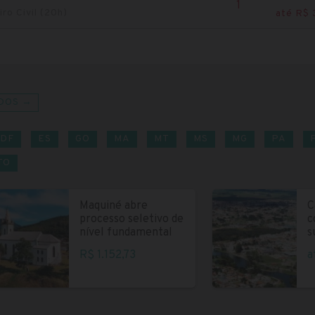
1
ro Civil (20h)
até R$ 
DOS →
DF
ES
GO
MA
MT
MS
MG
PA
TO
Maquiné abre
C
processo seletivo de
c
nível fundamental
s
R$ 1.152,73
a