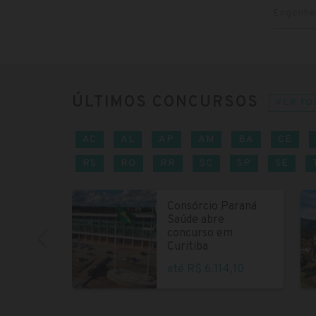
Engenhei
ÚLTIMOS CONCURSOS
VER TO
AC
AL
AP
AM
BA
CE
RS
RO
RR
SC
SP
SE
Consórcio Paraná
Saúde abre
concurso em
Curitiba
até R$ 6.114,10