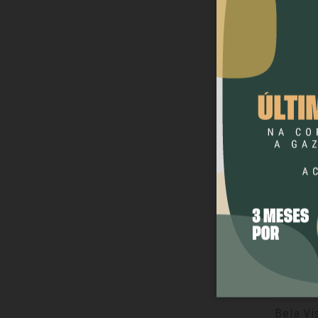
CONCU
CONCU
Câmara 
concur
Zelador
Bela Vi
público
Agente d
Bela Vi
profes
Profess
Bela Vi
seletiv
Agente C
Enfermei
Bela Vi