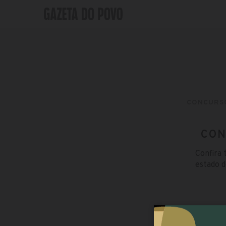
CONCURS
CON
Confira 
estado d