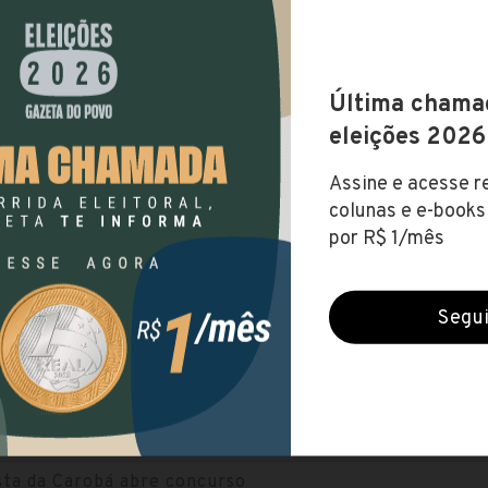
RSOS ANTERIORES
RSO
VAGAS
PRA
de Bela Vista da Carobá lança
so
1
R$ 
 (40h)
sta do Caroba lança concurso
14
até R$
e Combate a Endemias (40h) ,...
sta do Carobá lança edital para
sor
1
R$ 
or (20h)
sta do Carobá lança processo
o
4
omunitário de Saúde (40h) ,
até R$ 
ro...
sta da Carobá abre concurso