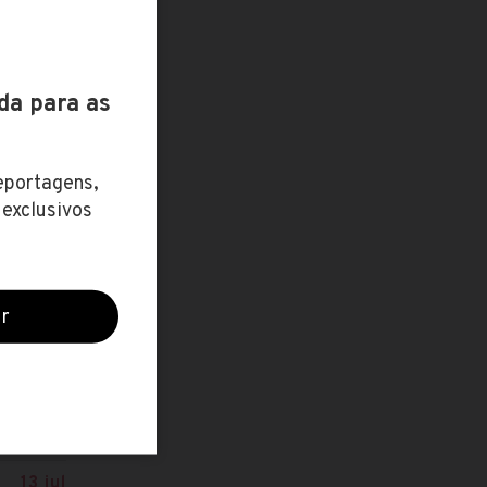
ZO / R$
13 out
1.390,64
27 jun
 7.732,02
25 ago
1.443,12
30 jul
2.952,78
13 jul