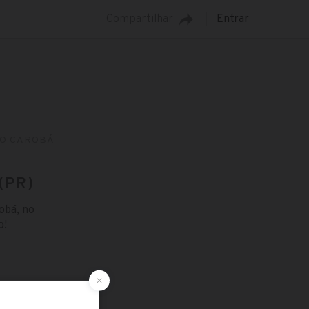
Compartilhar
Entrar
DO CAROBÁ
(PR)
obá, no
o!