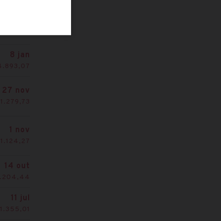
1 out
3.146,02
8 jan
4.893,07
27 nov
1.279,73
1 nov
1.124,27
14 out
1.204,44
11 jul
1.355,01