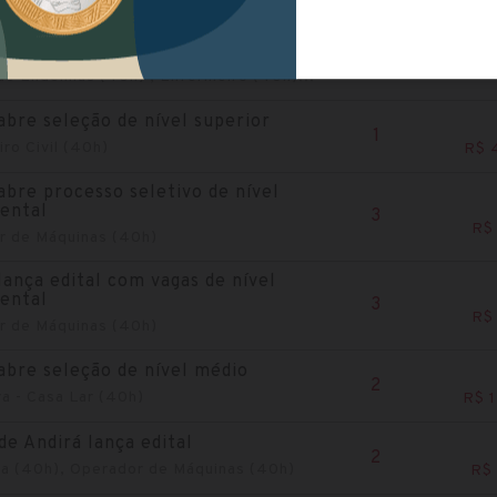
lança edital de nível médio e
r
3
até R$ 
e Endemias (40h) , Enfermeiro (40h)...
abre seleção de nível superior
1
ro Civil (40h)
R$ 
abre processo seletivo de nível
ental
3
R$ 
r de Máquinas (40h)
lança edital com vagas de nível
ental
3
R$ 
r de Máquinas (40h)
abre seleção de nível médio
2
a - Casa Lar (40h)
R$ 
e Andirá lança edital
2
a (40h), Operador de Máquinas (40h)
R$ 