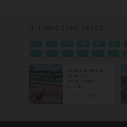
ÚLTIMOS CONCURSOS
VER TO
AC
AL
AP
AM
BA
CE
RS
RO
RR
SC
SP
SE
Consórcio Paraná
Saúde abre
concurso em
Curitiba
até R$ 6.114,10