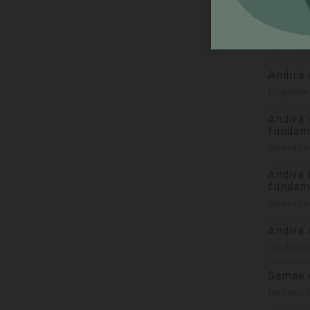
Andirá 
superio
Agente d
Andirá 
Engenhei
Andirá 
fundam
Operado
Andirá 
fundam
Operado
Andirá 
Cuidador
Samae d
Motorist