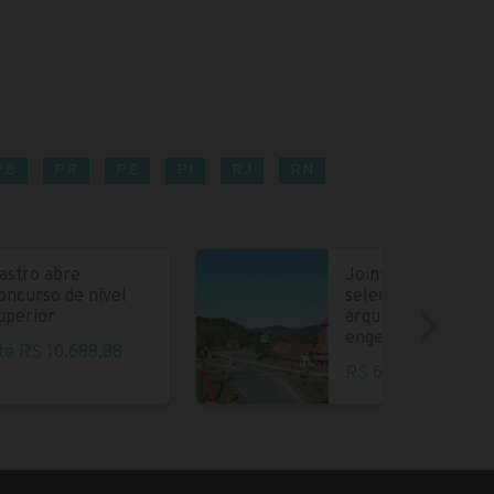
PB
PR
PE
PI
RJ
RN
astro abre
Joinville abre
oncurso de nível
seleção para
uperior
arquitetos e
engenheiros
té R$ 10.688,88
R$ 6.004,35