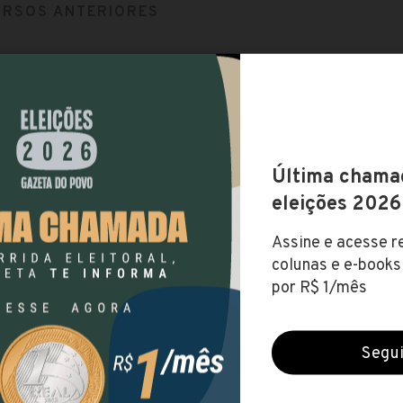
RSOS ANTERIORES
RSO
VAGAS
PRA
abre concurso para advogados
1
o (40h)
R$ 
lança seleção de nível médio
7
dministrativo (40h)
R$ 
abre seleção para educadores,
sores e pedagogos
13
 Infantil (40h) , Pedagogo (20h),
até R$ 
r...
abre seleção de nível médio
1
a - Casa Lar (40h)
R$
abre seleção de nível médio e
r
6
até R$ 
e Endemias (40h) , Enfermeiro (40h),...