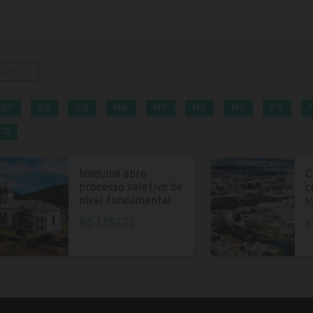
DOS →
DF
ES
GO
MA
MT
MS
MG
PA
TO
Maquiné abre
C
processo seletivo de
c
nível fundamental
s
R$ 1.152,73
a