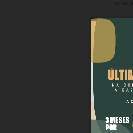
CONCU
CONCU
Andirá 
Advogad
Andirá 
Agente A
Andirá 
profes
Educador
Professo
Andirá 
Cuidador
Andirá 
superio
Agente d