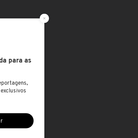
ZO / R$
14 jul
8.271,30
23 fev
1.447,60
23 dez
3.016,60
29 out
 1.315,28
17 ago
3.288,22