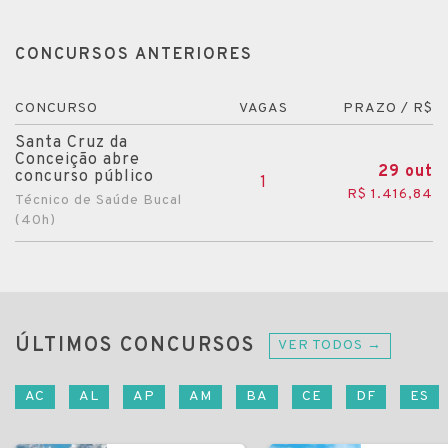
CONCURSOS ANTERIORES
CONCURSO
VAGAS
PRAZO / R$
Santa Cruz da
Conceição abre
29 out
concurso público
1
R$ 1.416,84
Técnico de Saúde Bucal
(40h)
ÚLTIMOS CONCURSOS
VER TODOS →
AC
AL
AP
AM
BA
CE
DF
ES