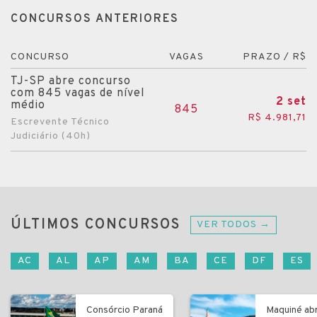
CONCURSOS ANTERIORES
CONCURSO
VAGAS
PRAZO / R$
TJ-SP abre concurso
com 845 vagas de nível
2 set
médio
845
R$ 4.981,71
Escrevente Técnico
Judiciário (40h)
ÚLTIMOS CONCURSOS
VER TODOS →
AC
AL
AP
AM
BA
CE
DF
ES
Consórcio Paraná
Maquiné ab