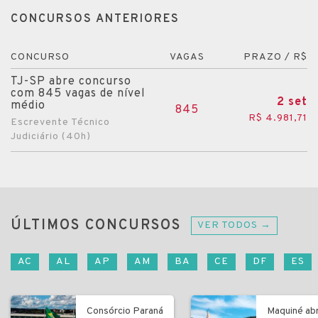
CONCURSOS ANTERIORES
CONCURSO
VAGAS
PRAZO / R$
TJ-SP abre concurso
com 845 vagas de nível
2 set
médio
845
R$ 4.981,71
Escrevente Técnico
Judiciário (40h)
ÚLTIMOS CONCURSOS
VER TODOS →
AC
AL
AP
AM
BA
CE
DF
ES
Consórcio Paraná
Maquiné ab