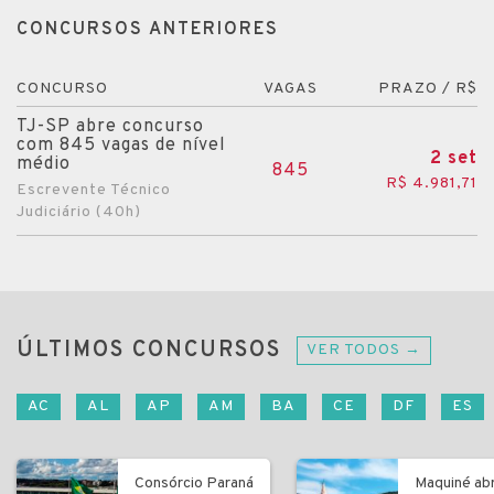
CONCURSOS ANTERIORES
CONCURSO
VAGAS
PRAZO / R$
TJ-SP abre concurso
com 845 vagas de nível
2 set
médio
845
R$ 4.981,71
Escrevente Técnico
Judiciário (40h)
ÚLTIMOS CONCURSOS
VER TODOS →
AC
AL
AP
AM
BA
CE
DF
ES
Consórcio Paraná
Maquiné ab