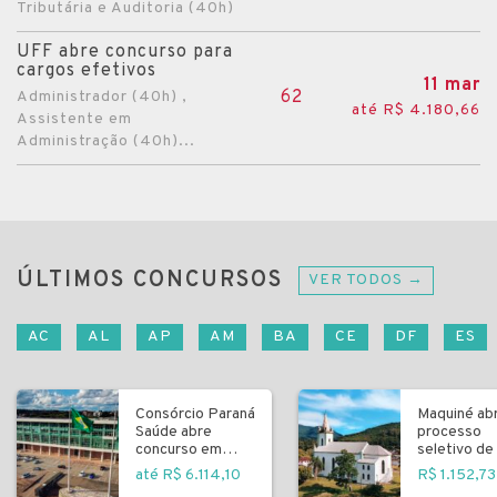
Tributária e Auditoria (40h)
UFF abre concurso para
cargos efetivos
11 mar
62
Administrador (40h) ,
até R$ 4.180,66
Assistente em
Administração (40h)...
ÚLTIMOS CONCURSOS
VER TODOS →
AC
AL
AP
AM
BA
CE
DF
ES
Consórcio Paraná
Maquiné ab
Saúde abre
processo
concurso em
seletivo de 
Curitiba
fundamenta
até R$ 6.114,10
R$ 1.152,73