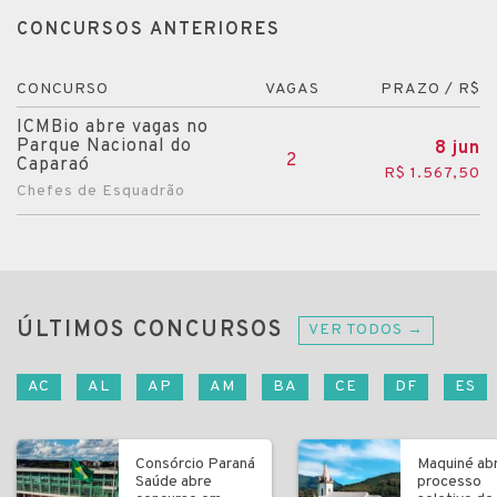
CONCURSOS ANTERIORES
CONCURSO
VAGAS
PRAZO / R$
ICMBio abre vagas no
Parque Nacional do
8 jun
2
Caparaó
R$ 1.567,50
Chefes de Esquadrão
ÚLTIMOS CONCURSOS
VER TODOS →
AC
AL
AP
AM
BA
CE
DF
ES
Consórcio Paraná
Maquiné ab
Saúde abre
processo