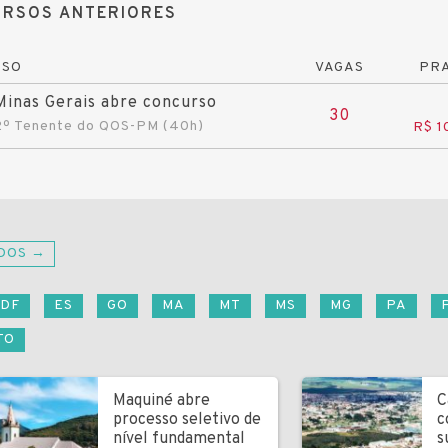
RSOS ANTERIORES
RSO
VAGAS
PRA
inas Gerais abre concurso
30
2º Tenente do QOS-PM (40h)
R$ 1
DOS →
DF
ES
GO
MA
MT
MS
MG
PA
TO
Maquiné abre
C
processo seletivo de
c
nível fundamental
s