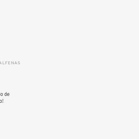
ALFENAS
do de
o!