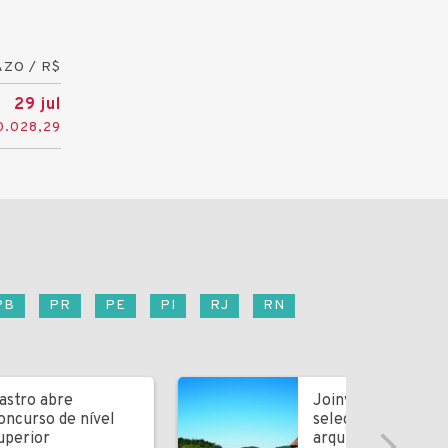
ZO / R$
29 jul
0.028,29
PB
PR
PE
PI
RJ
RN
astro abre
Joinville abre
oncurso de nível
seleção para
uperior
arquitetos e