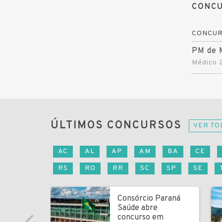
CONCU
CONCU
PM de M
Médico 
ÚLTIMOS CONCURSOS
VER TO
AC
AL
AP
AM
BA
CE
RS
RO
RR
SC
SP
SE
Consórcio Paraná
Saúde abre
concurso em