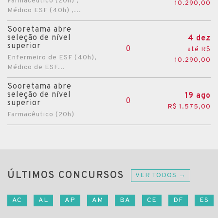
Farmacêutico (20h) ,
10.290,00
Médico ESF (40h) ,...
Sooretama abre
seleção de nível
4 dez
superior
0
até R$
Enfermeiro de ESF (40h),
10.290,00
Médico de ESF...
Sooretama abre
seleção de nível
19 ago
0
superior
R$ 1.575,00
Farmacêutico (20h)
ÚLTIMOS CONCURSOS
VER TODOS →
AC
AL
AP
AM
BA
CE
DF
ES