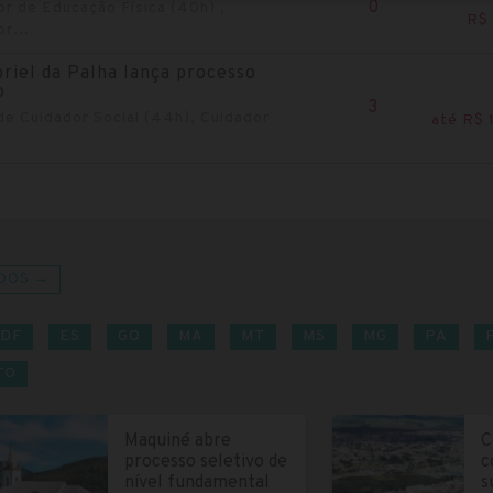
0
r de Educação Física (40h) ,
R$ 
r...
riel da Palha lança processo
o
3
 de Cuidador Social (44h), Cuidador
até R$ 
DOS →
DF
ES
GO
MA
MT
MS
MG
PA
TO
Maquiné abre
C
processo seletivo de
c
nível fundamental
s