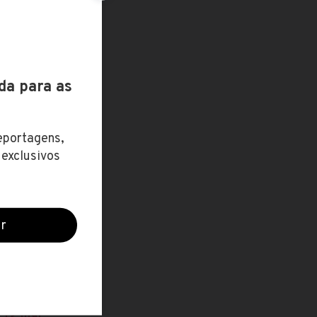
ZO / R$
13 ago
 2.214,79
21 jul
ivulgado)
19 abr
 2.214,79
31 mar
ivulgado)
19 mar