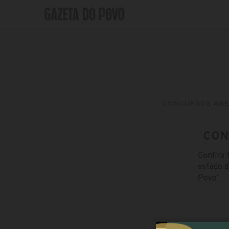
CONCURSOS AB
CON
Confira 
estado d
Povo!