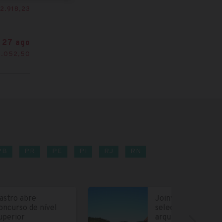
2.918,23
27 ago
1.052,50
PB
PR
PE
PI
RJ
RN
astro abre
Joinville abre
oncurso de nível
seleção para
uperior
arquitetos e