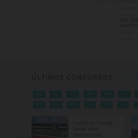
Professo
Professo
São Gab
seletiv
Auxiliar
Social...
ÚLTIMOS CONCURSOS
VER TO
AC
AL
AP
AM
BA
CE
RS
RO
RR
SC
SP
SE
Consórcio Paraná
Saúde abre
concurso em