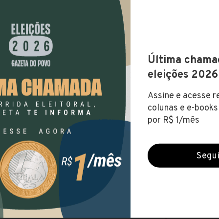
RSOS ANTERIORES
RSO
VAGAS
PRA
riel da Palha abre processo
o
8
até R$
te Social (30h) , Assistente Social do...
riel da Palha abre seleção
0
te Administrativo (36h) , Auxiliar de
(não d
ia...
riel da Palha abre seleção
3
e Serviços de Saúde (36h) ,...
até R$
riel da Palha abre seleção para
sores
5
(não d
r de Artes (25h) , Professor de...
riel da Palha lança edital