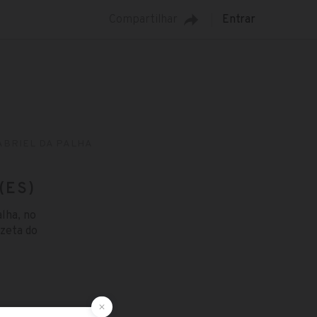
Compartilhar
Entrar
ABRIEL DA PALHA
(ES)
alha, no
azeta do