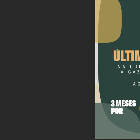
CONCU
CONCU
São Gab
seletiv
Assisten
São Gab
Assisten
Secretar
São Gab
Agente d
São Gab
profes
Professo
São Gab