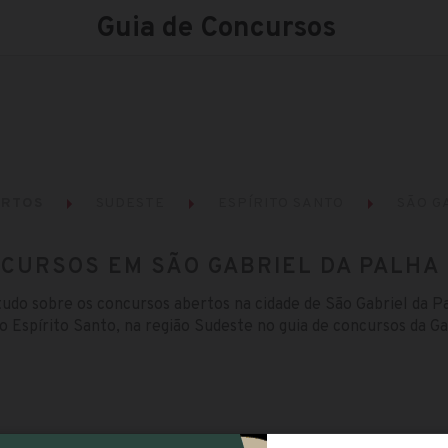
Guia de Concursos
ERTOS
SUDESTE
ESPÍRITO SANTO
SÃO G
CURSOS EM SÃO GABRIEL DA PALHA 
tudo sobre os concursos abertos na cidade de São Gabriel da P
o Espírito Santo, na região Sudeste no guia de concursos da G