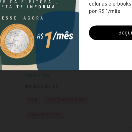
Prefeitura de São Ludgero (SC)
Encerradas (28 maio 2021)
NÍVEL FUNDAMENTAL
NÍVEL MÉDIO
Baixe o edital
Visite o site
até R$ 1.620,06
SUL
SANTA CATARINA
SÃO LUDGERO
V