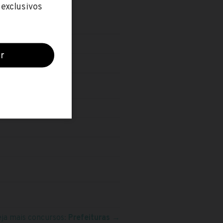
eja mais concursos:
Prefeituras
→