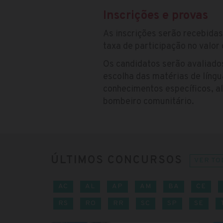
Inscrições e provas
As inscrições serão recebida
taxa de participação no valor
Os candidatos serão avaliado
escolha das matérias de língu
conhecimentos específicos, al
bombeiro comunitário.
ÚLTIMOS CONCURSOS
VER TO
AC
AL
AP
AM
BA
CE
RS
RO
RR
SC
SP
SE