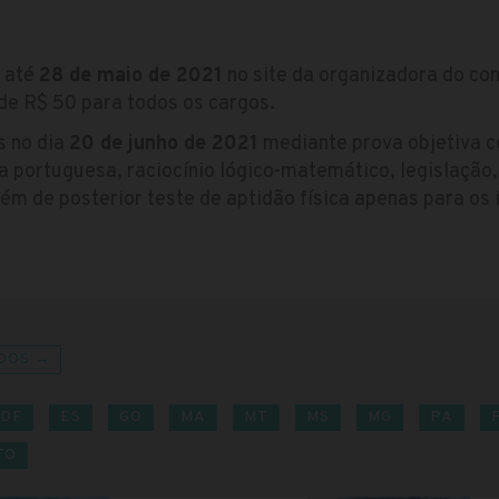
s até
28 de maio de 2021
no site da organizadora do co
 de R$ 50 para todos os cargos.
s no dia
20 de junho de 2021
mediante prova objetiva c
a portuguesa, raciocínio lógico-matemático, legislação
ém de posterior teste de aptidão física apenas para os 
DOS →
DF
ES
GO
MA
MT
MS
MG
PA
TO