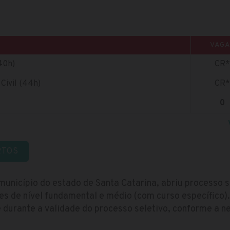
VAGA
40h)
CR*
Civil (44h)
CR*
0
RTOS
município do estado de Santa Catarina, abriu processo 
es de nível fundamental e médio (com curso específico)
durante a validade do processo seletivo, conforme a n