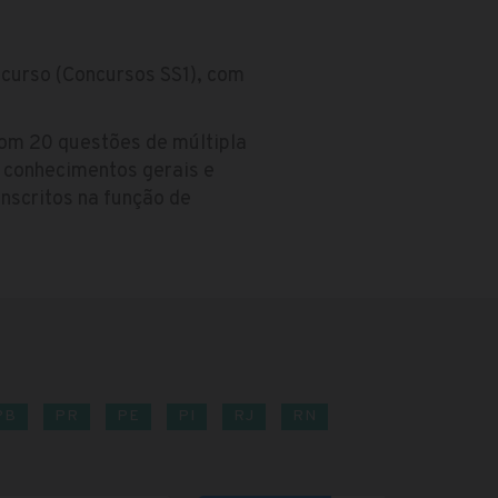
ncurso (Concursos SS1), com
om 20 questões de múltipla
, conhecimentos gerais e
inscritos na função de
PB
PR
PE
PI
RJ
RN