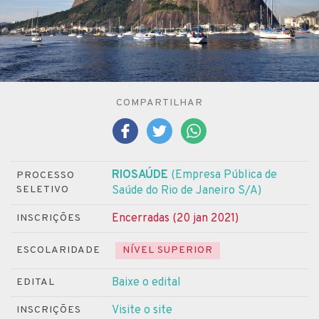
COMPARTILHAR
RIOSAÚDE
(Empresa Pública de
PROCESSO
SELETIVO
Saúde do Rio de Janeiro S/A)
Encerradas (20 jan 2021)
INSCRIÇÕES
ESCOLARIDADE
NÍVEL SUPERIOR
Baixe o edital
EDITAL
Visite o site
INSCRIÇÕES