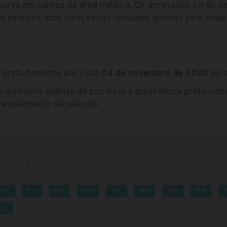
eserva em cargos da área médica. Os aprovados serão 
o seletivo, com lotação nas unidades geridas pela empr
 gratuitamente até o dia
04 de novembro de 2020
no s
 mediante análise de currículo e experiência profission
 regulamento da seleção.
DOS →
DF
ES
GO
MA
MT
MS
MG
PA
TO