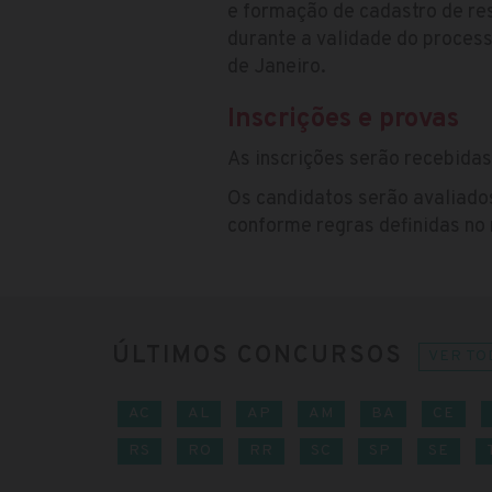
e formação de cadastro de r
durante a validade do process
de Janeiro.
Inscrições e provas
As inscrições serão recebidas
Os candidatos serão avaliados
conforme regras definidas no
ÚLTIMOS CONCURSOS
VER TO
AC
AL
AP
AM
BA
CE
RS
RO
RR
SC
SP
SE