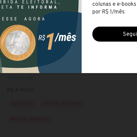
RIOSAÚDE
(Empresa Pública de Saúde do Rio de Janeiro S
Encerradas (4 nov 2020)
NÍVEL SUPERIOR
Baixe o edital
Visite o site
R$ 4.411,65
SUDESTE
RIO DE JANEIRO
RIO DE JANEIRO