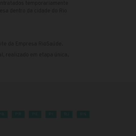
contratados temporariamente
esa dentro da cidade do Rio
ite da Empresa RioSaúde.
al, realizado em etapa única,
PB
PR
PE
PI
RJ
RN