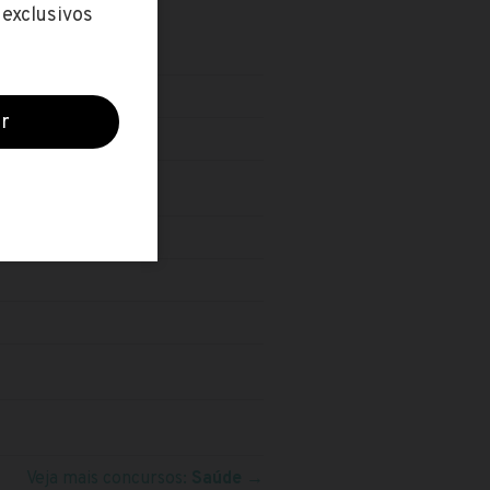
/A)
Veja mais concursos:
Saúde
→