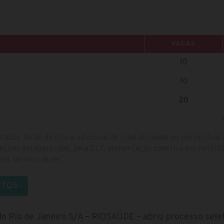
VAGAS
10
10
20
atados terão direito a adicional de insalubridade no percentual 
ições estabelecidas pela CLT, alimentação coletiva em refeitó
nos termos da lei.
RTOS
o Rio de Janeiro S/A – RIOSAÚDE – abriu processo sel