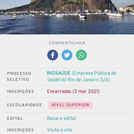
COMPARTILHAR
RIOSAÚDE
(Empresa Pública de
PROCESSO
SELETIVO
Saúde do Rio de Janeiro S/A)
Encerradas (3 mar 2021)
INSCRIÇÕES
ESCOLARIDADE
NÍVEL SUPERIOR
Baixe o edital
EDITAL
Visite o site
INSCRIÇÕES