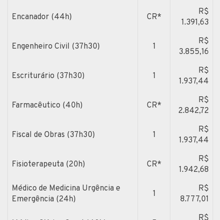
R$
Encanador (44h)
CR*
1.391,63
R$
Engenheiro Civil (37h30)
1
3.855,16
R$
Escriturário (37h30)
1
1.937,44
R$
Farmacêutico (40h)
CR*
2.842,72
R$
Fiscal de Obras (37h30)
1
1.937,44
R$
Fisioterapeuta (20h)
CR*
1.942,68
Médico de Medicina Urgência e
R$
1
Emergência (24h)
8.777,01
R$