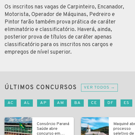
Os inscritos nas vagas de Carpinteiro, Encanador,
Motorista, Operador de Máquinas, Pedreiro e
Pintor farão também prova prática de caráter
eliminatório e classificatório. Haverá, ainda,
posterior prova de títulos de caráter apenas
classificatório para os inscritos nos cargos e
empregos de nível superior.
ÚLTIMOS CONCURSOS
VER TODOS →
AC
AL
AP
AM
BA
CE
DF
ES
Consórcio Paraná
Maquiné ab
Saúde abre
processo
concurso em
seletivo de 