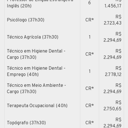
6
Inglês (20h)
1.456,17
R$
Psicólogo (37h30)
CR*
2.723,43
R$
Técnico Agrícola (37h30)
1
2.294,69
Técnico em Higiene Dental -
R$
CR*
Cargo (37h30)
2.294,69
Técnico em Higiene Dental -
R$
1
Emprego (40h)
2.778,12
Técnico em Meio Ambiente -
R$
CR*
Cargo (37h30)
2.294,69
R$
Terapeuta Ocupacional (40h)
CR*
2.750,65
R$
Topógrafo (37h30)
CR*
2.294,69