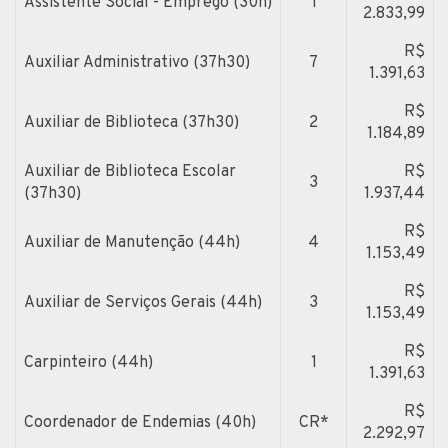
Assistente Social - Emprego (30h)
1
2.833,99
R$
Auxiliar Administrativo (37h30)
7
1.391,63
R$
Auxiliar de Biblioteca (37h30)
2
1.184,89
Auxiliar de Biblioteca Escolar
R$
3
(37h30)
1.937,44
R$
Auxiliar de Manutenção (44h)
4
1.153,49
R$
Auxiliar de Serviços Gerais (44h)
3
1.153,49
R$
Carpinteiro (44h)
1
1.391,63
R$
Coordenador de Endemias (40h)
CR*
2.292,97