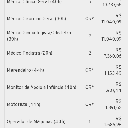
Médico Clínico Geral (40h)
5
13.737,56
R$
Médico Cirurgião Geral (30h)
CR*
11.040,09
Médico Ginecologista/Obstetra
R$
2
(30h)
11.040,09
R$
Médico Pediatra (20h)
2
7.360,06
R$
Merendeiro (44h)
CR*
1.153,49
R$
Monitor de Apoio a Infância (40h)
CR*
1.937,44
R$
Motorista (44h)
CR*
1.391,63
R$
Operador de Máquinas (44h)
1
1.586,98