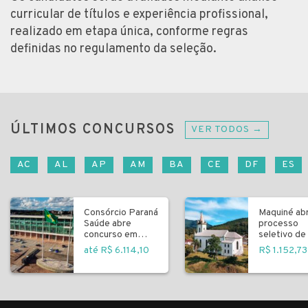
curricular de títulos e experiência profissional,
realizado em etapa única, conforme regras
definidas no regulamento da seleção.
ÚLTIMOS CONCURSOS
VER TODOS →
AC
AL
AP
AM
BA
CE
DF
ES
Consórcio Paraná
Maquiné ab
Saúde abre
processo
concurso em
seletivo de 
Curitiba
fundamenta
até R$ 6.114,10
R$ 1.152,73