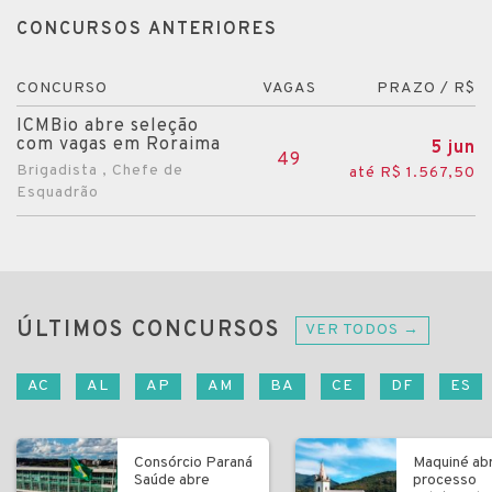
CONCURSOS ANTERIORES
CONCURSO
VAGAS
PRAZO / R$
ICMBio abre seleção
com vagas em Roraima
5 jun
49
Brigadista , Chefe de
até R$ 1.567,50
Esquadrão
ÚLTIMOS CONCURSOS
VER TODOS →
AC
AL
AP
AM
BA
CE
DF
ES
Consórcio Paraná
Maquiné ab
Saúde abre
processo