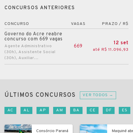
CONCURSOS ANTERIORES
CONCURSO
VAGAS
PRAZO / R$
Governo do Acre reabre
concurso com 669 vagas
12 set
669
Agente Administrativo
até R$ 11.096,93
(30h), Assistente Social
(30h), Auxiliar...
ÚLTIMOS CONCURSOS
VER TODOS →
AC
AL
AP
AM
BA
CE
DF
ES
Consórcio Paraná
Maquiné ab