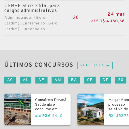
UFRPE abre edital para
cargos administrativos
24 mar
20
Administrador (Belo
até R$ 4.180,66
Jardim), Enfermeiro (Belo
Jardim), Engenheiro...
ÚLTIMOS CONCURSOS
VER TODOS →
AC
AL
AP
AM
BA
CE
DF
ES
Consórcio Paraná
Maquiné ab
Saúde abre
processo
concurso em
seletivo de 
Curitiba
fundamenta
até R$ 6.114,10
R$ 1.152,73