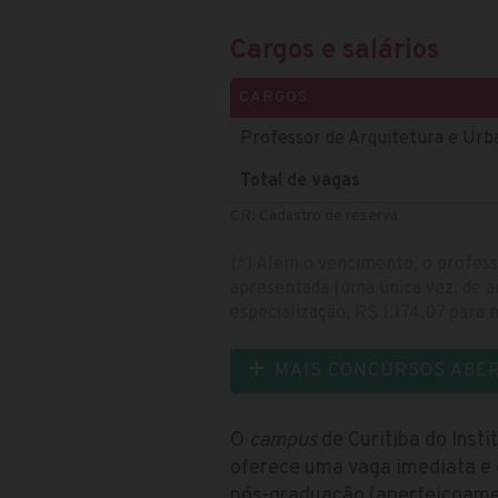
Cargos e salários
CARGOS
Professor de Arquitetura e Urb
Total de vagas
CR: Cadastro de reserva
(*) Além o vencimento, o profes
apresentada (uma única vez, de a
especialização, R$ 1.174,07 para
MAIS CONCURSOS ABE
O
campus
de Curitiba do Insti
oferece uma vaga imediata e 
pós-graduação (aperfeiçoamen