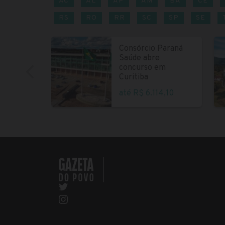
AC
AL
AP
AM
BA
CE
RS
RO
RR
SC
SP
SE
Consórcio Paraná
Saúde abre
concurso em
Curitiba
até R$ 6.114,10