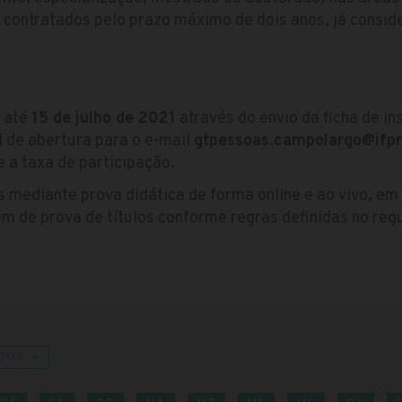
 contratados pelo prazo máximo de dois anos, já consid
s até
15 de julho de 2021
através do envio da ficha de in
 de abertura para o e-mail
gtpessoas.campolargo@ifpr
e a taxa de participação.
 mediante prova didática de forma online e ao vivo, em
ém de prova de títulos conforme regras definidas no re
DOS →