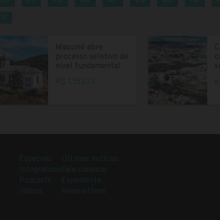
DF
ES
GO
MA
MT
MS
MG
PA
TO
Maquiné abre
C
processo seletivo de
c
nível fundamental
s
R$ 1.152,73
a
Especiais
Últimas notícias
Infográficos
Fale conosco
Podcasts
Expediente
Vídeos
Newsletters