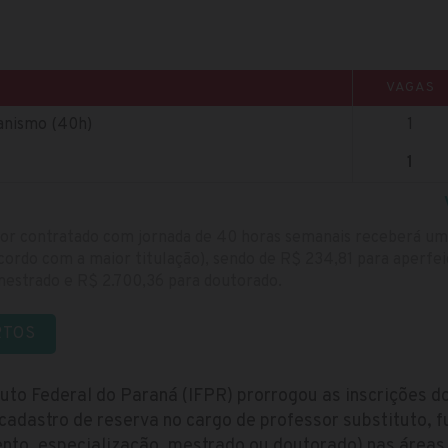
VAGAS
anismo (40h)
1
1
sor contratado com jornada de 40 horas semanais receberá um 
cordo com a maior titulação), sendo de R$ 234,81 para aperf
 mestrado e R$ 2.700,36 para doutorado.
RTOS
tuto Federal do Paraná (IFPR) prorrogou as inscrições d
cadastro de reserva no cargo de professor substituto, 
to, especialização, mestrado ou doutorado) nas áreas d