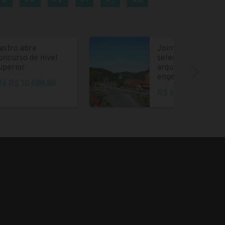
PB
PR
PE
PI
RJ
RN
astro abre
Joinville abre
oncurso de nível
seleção para
uperior
arquitetos e
engenheiros
té R$ 10.688,88
R$ 6.004,35