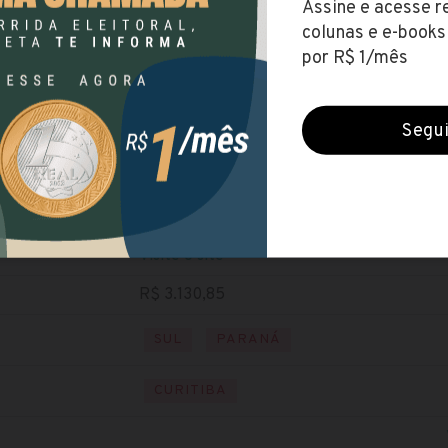
IFPR
(Instituto Federal do Paraná)
Encerradas (15 jul 2021)
NÍVEL SUPERIOR
Baixe o edital
Visite o site
R$ 3.130,85
SUL
PARANÁ
CURITIBA