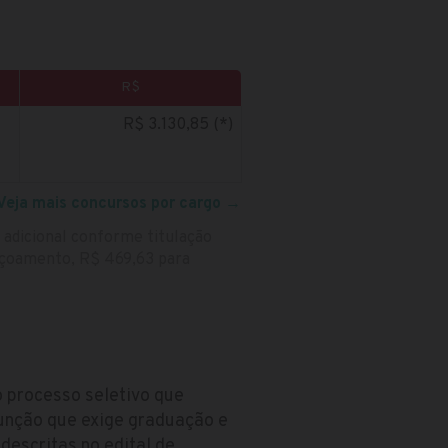
R$
R$ 3.130,85 (*)
Veja mais concursos por cargo
→
adicional conforme titulação
eiçoamento, R$ 469,63 para
o processo seletivo que
função que exige graduação e
escritas no edital de