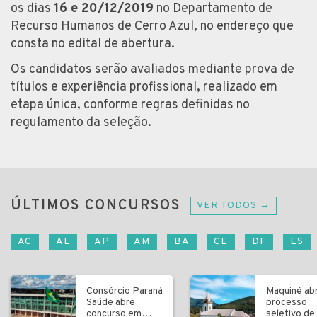
os dias
16 e 20/12/2019
no Departamento de
Recurso Humanos de Cerro Azul, no endereço que
consta no edital de abertura.
Os candidatos serão avaliados mediante prova de
títulos e experiência profissional, realizado em
etapa única, conforme regras definidas no
regulamento da seleção.
ÚLTIMOS CONCURSOS
VER TODOS →
AC
AL
AP
AM
BA
CE
DF
ES
Consórcio Paraná
Maquiné ab
Saúde abre
processo
concurso em
seletivo de 