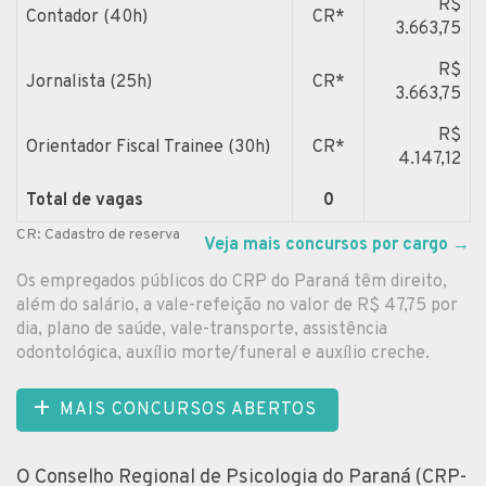
R$
Contador (40h)
CR*
3.663,75
R$
Jornalista (25h)
CR*
3.663,75
R$
Orientador Fiscal Trainee (30h)
CR*
4.147,12
Total de vagas
0
CR: Cadastro de reserva
Veja mais concursos por cargo
→
Os empregados públicos do CRP do Paraná têm direito,
além do salário, a vale-refeição no valor de R$ 47,75 por
dia, plano de saúde, vale-transporte, assistência
odontológica, auxílio morte/funeral e auxílio creche.
MAIS CONCURSOS ABERTOS
O Conselho Regional de Psicologia do Paraná (CRP-