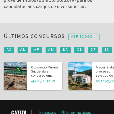
prova de títulos (28 a 30/08/2019) para os
candidatos aos cargos de nível superior.
ÚLTIMOS CONCURSOS
VER TODOS →
AC
AL
AP
AM
BA
CE
DF
ES
Consórcio Paraná
Maquiné ab
Saúde abre
processo
concurso em
seletivo de 
Curitiba
fundamenta
até R$ 6.114,10
R$ 1.152,73
Especiais
Últimas notícias