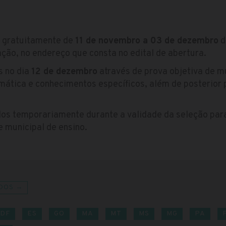
s gratuitamente de
11 de novembro a 03 de dezembro
d
ção, no endereço que consta no edital de abertura.
s no dia
12 de dezembro
através de prova objetiva de m
ática e conhecimentos específicos, além de posterior p
os temporariamente durante a validade da seleção par
 municipal de ensino.
DOS →
DF
ES
GO
MA
MT
MS
MG
PA