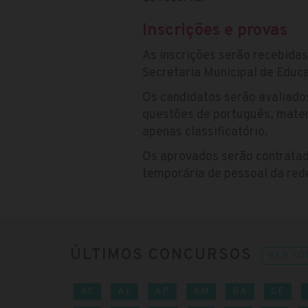
Inscrições e provas
As inscrições serão recebida
Secretaria Municipal de Educa
Os candidatos serão avaliado
questões de português, matem
apenas classificatório.
Os aprovados serão contratad
temporária de pessoal da rede
ÚLTIMOS CONCURSOS
VER TO
AC
AL
AP
AM
BA
CE