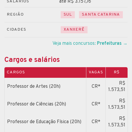
até R$ 3.157,76
SALÁRIOS
REGIÃO
SUL
SANTA CATARINA
CIDADES
XANXERÊ
Veja mais concursos:
Prefeituras
→
Cargos e salários
CARGOS
VAGAS
R$
R$
Professor de Artes (20h)
CR*
1.573,51
R$
Professor de Ciências (20h)
CR*
1.573,51
R$
Professor de Educação Física (20h)
CR*
1.573,51