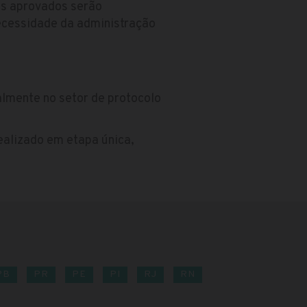
Os aprovados serão
ecessidade da administração
lmente no setor de protocolo
realizado em etapa única,
PB
PR
PE
PI
RJ
RN