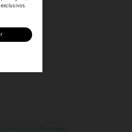
eja mais concursos:
Prefeituras
→