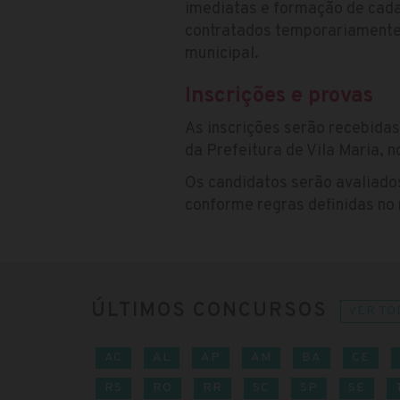
imediatas e formação de cada
contratados temporariamente 
municipal.
Inscrições e provas
As inscrições serão recebida
da Prefeitura de Vila Maria, 
Os candidatos serão avaliados
conforme regras definidas no
ÚLTIMOS CONCURSOS
VER TO
AC
AL
AP
AM
BA
CE
RS
RO
RR
SC
SP
SE