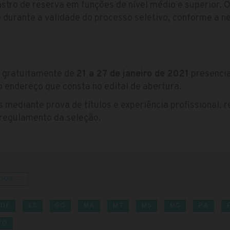
stro de reserva em funções de nível médio e superior. 
durante a validade do processo seletivo, conforme a n
s gratuitamente de
21 a 27 de janeiro de 2021
presencia
no endereço que consta no edital de abertura.
 mediante prova de títulos e experiência profissional, 
 regulamento da seleção.
DOS →
DF
ES
GO
MA
MT
MS
MG
PA
TO