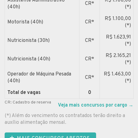
Assistente Administrativo
R$ 1.100,00
CR*
(40h)
(*)
R$ 1.100,00
Motorista (40h)
CR*
(*)
R$ 1.623,91
Nutricionista (30h)
CR*
(*)
R$ 2.165,21
Nutricionista (40h)
CR*
(*)
Operador de Máquina Pesada
R$ 1.463,00
CR*
(40h)
(*)
Total de vagas
0
CR: Cadastro de reserva
Veja mais concursos por cargo
→
(*) Além do vencimento os contratados terão direito a
auxílio alimentação mensal.