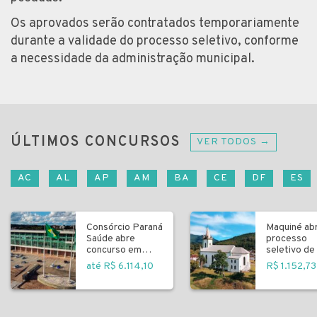
Os aprovados serão contratados temporariamente
durante a validade do processo seletivo, conforme
a necessidade da administração municipal.
ÚLTIMOS CONCURSOS
VER TODOS →
AC
AL
AP
AM
BA
CE
DF
ES
Consórcio Paraná
Maquiné ab
Saúde abre
processo
concurso em
seletivo de 
Curitiba
fundamenta
até R$ 6.114,10
R$ 1.152,73