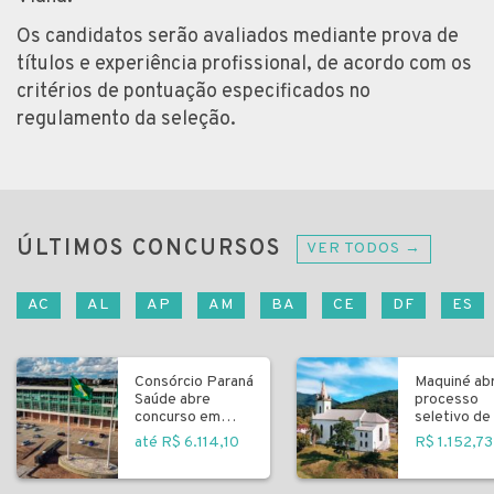
Os candidatos serão avaliados mediante prova de
títulos e experiência profissional, de acordo com os
critérios de pontuação especificados no
regulamento da seleção.
ÚLTIMOS CONCURSOS
VER TODOS →
AC
AL
AP
AM
BA
CE
DF
ES
Consórcio Paraná
Maquiné ab
Saúde abre
processo
concurso em
seletivo de 
Curitiba
fundamenta
até R$ 6.114,10
R$ 1.152,73