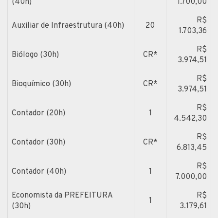
(40h)
1.700,00
R$
Auxiliar de Infraestrutura (40h)
20
1.703,36
R$
Biólogo (30h)
CR*
3.974,51
R$
Bioquímico (30h)
CR*
3.974,51
R$
Contador (20h)
1
4.542,30
R$
Contador (30h)
CR*
6.813,45
R$
Contador (40h)
1
7.000,00
Economista da PREFEITURA
R$
1
(30h)
3.179,61