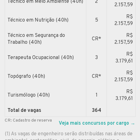
Técnico em Meio Ambiente (40h)
2
2.157,59
R$
Técnico em Nutrição (40h)
5
2.157,59
Técnico em Segurança do
R$
CR*
Trabalho (40h)
2.157,59
R$
Terapeuta Ocupacional (40h)
3
3.179,61
R$
Topógrafo (40h)
CR*
2.157,59
R$
Turismólogo (40h)
1
3.179,61
Total de vagas
364
CR: Cadastro de reserva
Veja mais concursos por cargo
→
(1) As vagas de engenheiro serão distribuídas nas áreas de