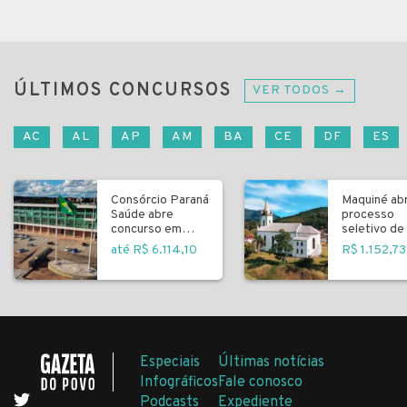
ÚLTIMOS CONCURSOS
VER TODOS →
AC
AL
AP
AM
BA
CE
DF
ES
Consórcio Paraná
Maquiné ab
Saúde abre
processo
concurso em
seletivo de 
Curitiba
fundamenta
até R$ 6.114,10
R$ 1.152,73
Especiais
Últimas notícias
Infográficos
Fale conosco
Podcasts
Expediente