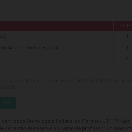
VAGA
0h)
1
ilidade e Estatística (40h)
1
2
 a jornada de 40 horas semanais será de R$ 4.304,92 para pr
utorado.
RTOS
iversidade Tecnológica Federal do Paraná (UTFPR) abri
 cadastro de reserva no cargo de professor do magistér