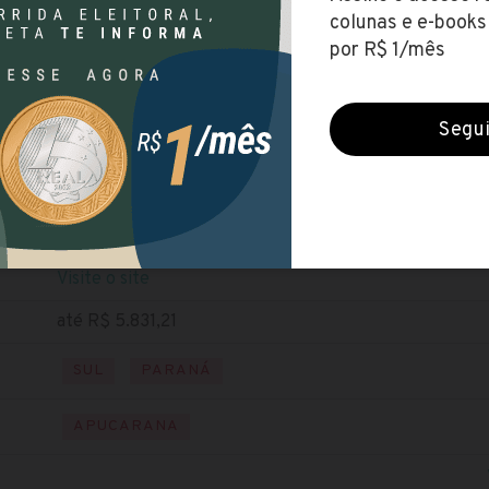
UTFPR
(Universidade Tecnológica Federal do Paraná)
Encerradas (18 jan 2021)
NÍVEL SUPERIOR
Baixe o edital
Visite o site
até R$ 5.831,21
SUL
PARANÁ
APUCARANA