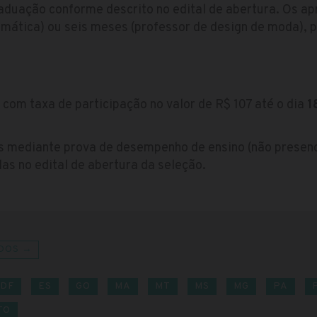
aduação conforme descrito no edital de abertura. Os a
emática) ou seis meses (professor de design de moda),
 com taxa de participação no valor de R$ 107 até o dia
1
s mediante prova de desempenho de ensino (não presen
das no edital de abertura da seleção.
DOS →
DF
ES
GO
MA
MT
MS
MG
PA
TO