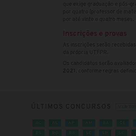
que exige graduação e pós-gr
por quatro (professor de mat
por até vinte e quatro meses.
Inscrições e provas
As inscrições serão recebidas
da própria UTFPR.
Os candidatos serão avaliado
2021
, conforme regras defini
ÚLTIMOS CONCURSOS
VER TO
AC
AL
AP
AM
BA
CE
RS
RO
RR
SC
SP
SE