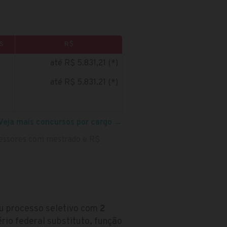
S
R$
até R$ 5.831,21 (*)
até R$ 5.831,21 (*)
Veja mais concursos por cargo
→
ofessores com mestrado e R$
u processo seletivo com
2
io federal substituto, função