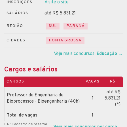
Visite o site
INSCRIÇÕES
até R$ 5.831,21
SALÁRIOS
REGIÃO
SUL
PARANÁ
CIDADES
PONTA GROSSA
Veja mais concursos:
Educação
→
Cargos e salários
CARGOS
VAGAS
R$
até R$
Professor de Engenharia de
1
5.831,21
Bioprocessos - Bioengenharia (40h)
(*)
Total de vagas
1
CR: Cadastro de reserva
Veja mais concursos por cargo
→