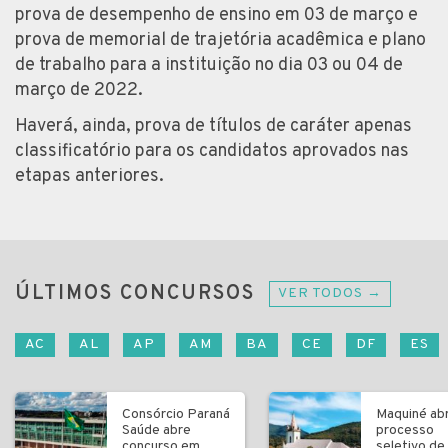
prova de desempenho de ensino em 03 de março e
prova de memorial de trajetória acadêmica e plano
de trabalho para a instituição no dia 03 ou 04 de
março de 2022.
Haverá, ainda, prova de títulos de caráter apenas
classificatório para os candidatos aprovados nas
etapas anteriores.
ÚLTIMOS CONCURSOS
VER TODOS →
AC
AL
AP
AM
BA
CE
DF
ES
Consórcio Paraná
Maquiné ab
Saúde abre
processo
concurso em
seletivo de 