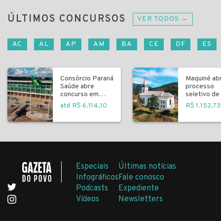
ÚLTIMOS CONCURSOS
VER TODOS →
AC
AL
AP
AM
BA
CE
DF
ES
Consórcio Paraná
Maquiné ab
Saúde abre
processo
concurso em
seletivo de 
Curitiba
fundamenta
até R$ 6.114,10
R$ 1.152,73
Especiais
Últimas notícias
Infográficos
Fale conosco
Podcasts
Expediente
Vídeos
Newsletters