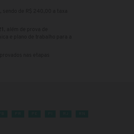
, sendo de R$ 240,00 a taxa
21
, além de prova de
ica e plano de trabalho para a
 aprovados nas etapas
PB
PR
PE
PI
RJ
RN