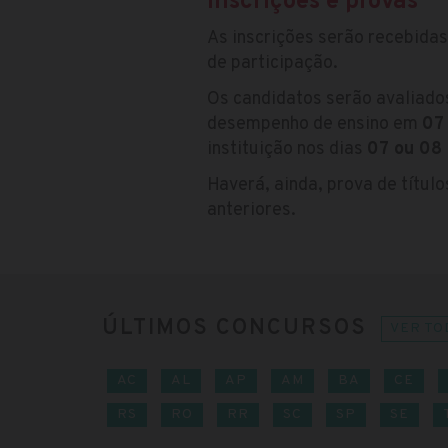
Inscrições e provas
As inscrições serão recebida
de participação.
Os candidatos serão avaliado
desempenho de ensino em
07
instituição nos dias
07 ou 08
Haverá, ainda, prova de títul
anteriores.
ÚLTIMOS CONCURSOS
VER TO
AC
AL
AP
AM
BA
CE
RS
RO
RR
SC
SP
SE