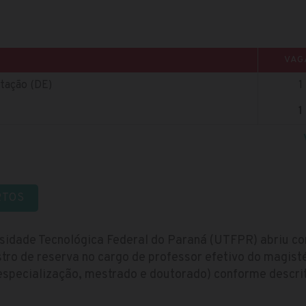
VAG
tação (DE)
1
1
RTOS
rsidade Tecnológica Federal do Paraná (UTFPR) abriu c
ro de reserva no cargo de professor efetivo do magisté
specialização, mestrado e doutorado) conforme descrito