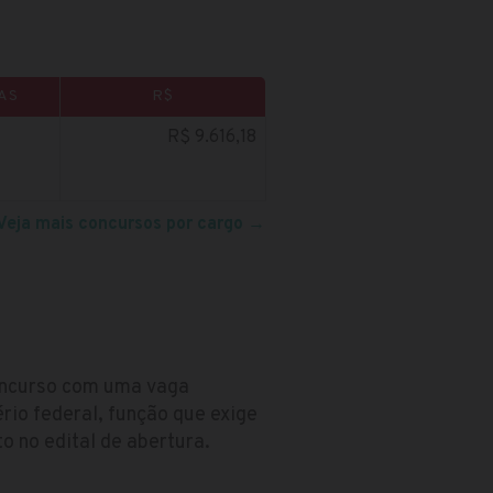
AS
R$
R$ 9.616,18
Veja mais concursos por cargo
→
oncurso com uma vaga
rio federal, função que exige
 no edital de abertura.