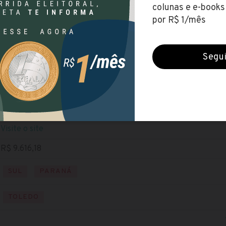
UTFPR
(Universidade Tecnológica Federal do Paraná)
Encerradas (2 set 2021)
NÍVEL SUPERIOR
Baixe o edital
Visite o site
R$ 9.616,18
SUL
PARANÁ
TOLEDO