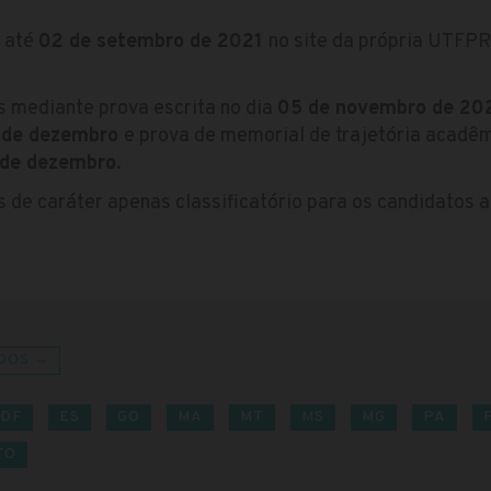
s até
02 de setembro de 2021
no site da própria UTFPR
s mediante prova escrita no dia
05 de novembro de 20
 de dezembro
e prova de memorial de trajetória acadêm
 de dezembro
.
os de caráter apenas classificatório para os candidatos
DOS →
DF
ES
GO
MA
MT
MS
MG
PA
TO