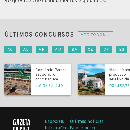
40 questões de conhecimentos específicos.
ÚLTIMOS CONCURSOS
VER TODOS →
AC
AL
AP
AM
BA
CE
DF
ES
Consórcio Paraná
Maquiné ab
Saúde abre
processo
concurso em
seletivo de 
Curitiba
fundamenta
até R$ 6.114,10
R$ 1.152,73
Especiais
Últimas notícias
Infográficos
Fale conosco