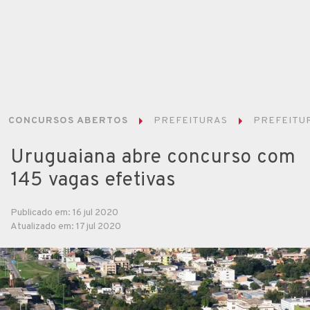
CONCURSOS ABERTOS
PREFEITURAS
PREFEITUR
Uruguaiana abre concurso com
145 vagas efetivas
Publicado em: 16 jul 2020
Atualizado em: 17 jul 2020