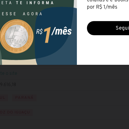
ILA
(Universidade Federal da Integração Latino-Americana)
erradas (3 abr 2022)
ÍVEL SUPERIOR
xe o edital
ite o site
9.616,18
UL
PARANÁ
OZ DO IGUAÇU