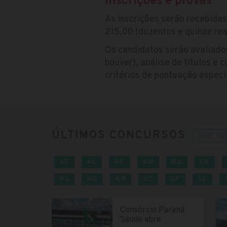
Inscrições e provas
As inscrições serão recebida
215,00 (duzentos e quinze rea
Os candidatos serão avaliado
houver), análise de títulos e
critérios de pontuação espec
ÚLTIMOS CONCURSOS
VER TO
AC
AL
AP
AM
BA
CE
RS
RO
RR
SC
SP
SE
Consórcio Paraná
Saúde abre