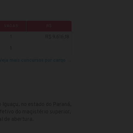
VAGAS
R$
1
R$ 9.616,18
1
Veja mais concursos por cargo
→
 Iguaçu, no estado do Paraná,
etivo do magistério superior,
l de abertura.