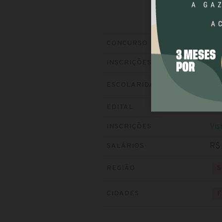
UN
CONCURSO
Enc
INSCRIÇÕES
ESCOLARIDADE
N
Bai
EDITAL
Vis
INSCRIÇÕES
R$ 
SALÁRIOS
REGIÃO
S
CIDADES
F