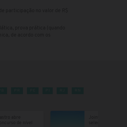
de participação no valor de R$
dática, prova prática (quando
êmica, de acordo com os
PB
PR
PE
PI
RJ
RN
astro abre
Joinville abre
oncurso de nível
seleção para