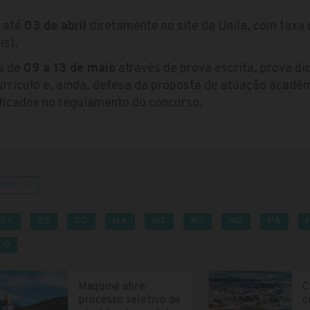
s até
03 de abril
diretamente no site da Unila, com taxa 
is).
s de
09 a 13 de maio
através de prova escrita, prova di
 currículo e, ainda, defesa da proposta de atuação acad
ificados no regulamento do concurso.
DOS →
DF
ES
GO
MA
MT
MS
MG
PA
TO
Maquiné abre
C
processo seletivo de
c