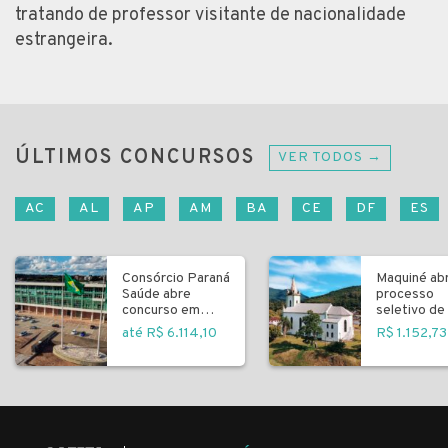
tratando de professor visitante de nacionalidade
estrangeira.
ÚLTIMOS CONCURSOS
VER TODOS →
AC
AL
AP
AM
BA
CE
DF
ES
Consórcio Paraná
Maquiné ab
Saúde abre
processo
concurso em
seletivo de 
Curitiba
fundamenta
até R$ 6.114,10
R$ 1.152,73