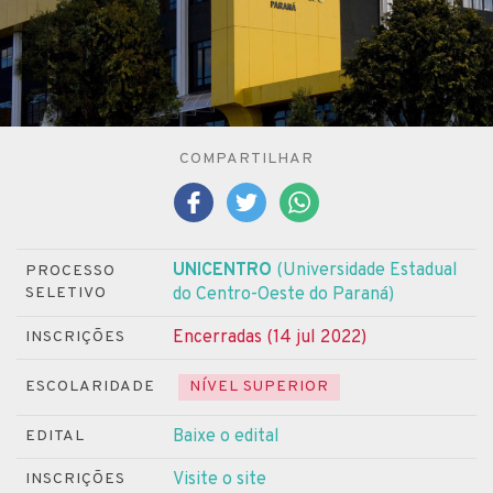
COMPARTILHAR
UNICENTRO
(Universidade Estadual
PROCESSO
SELETIVO
do Centro-Oeste do Paraná)
Encerradas (14 jul 2022)
INSCRIÇÕES
ESCOLARIDADE
NÍVEL SUPERIOR
Baixe o edital
EDITAL
Visite o site
INSCRIÇÕES