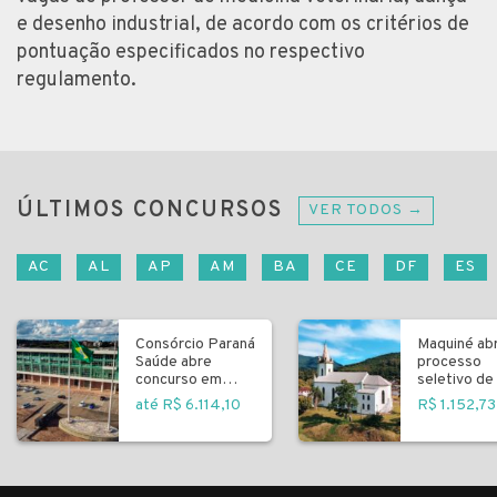
e desenho industrial, de acordo com os critérios de
pontuação especificados no respectivo
regulamento.
ÚLTIMOS CONCURSOS
VER TODOS →
AC
AL
AP
AM
BA
CE
DF
ES
Consórcio Paraná
Maquiné ab
Saúde abre
processo
concurso em
seletivo de 
Curitiba
fundamenta
até R$ 6.114,10
R$ 1.152,73