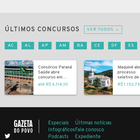
ÚLTIMOS CONCURSOS
VER TODOS →
AC
AL
AP
AM
BA
CE
DF
ES
Consórcio Paraná
Maquiné ab
Saúde abre
processo
concurso em
seletivo de 
Curitiba
fundamenta
até R$ 6.114,10
R$ 1.152,73
Especiais
Últimas notícias
Infográficos
Fale conosco
Podcasts
Expediente