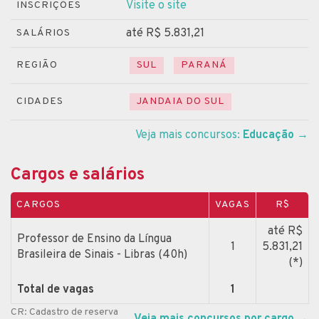
Visite o site
INSCRIÇÕES
até R$ 5.831,21
SALÁRIOS
REGIÃO
SUL
PARANÁ
CIDADES
JANDAIA DO SUL
Veja mais concursos:
Educação
→
Cargos e salários
CARGOS
VAGAS
R$
até R$
Professor de Ensino da Língua
1
5.831,21
Brasileira de Sinais - Libras (40h)
(*)
Total de vagas
1
CR: Cadastro de reserva
Veja mais concursos por cargo
→