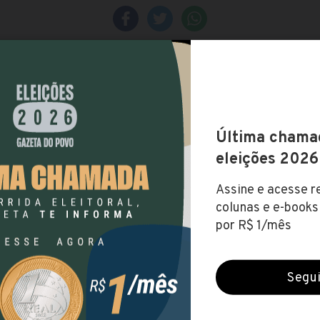
UENP
(Universidade Estadual do Norte do Paraná)
Encerradas (1 mar 2020)
NÍVEL SUPERIOR
Baixe o edital
Visite o site
até R$ 8.372,75
SUL
PARANÁ
BANDEIRANTES
CORNÉLIO PROCÓPIO
JACAREZ