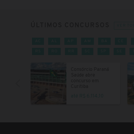
ÚLTIMOS CONCURSOS
VER TO
AC
AL
AP
AM
BA
CE
RS
RO
RR
SC
SP
SE
Consórcio Paraná
Saúde abre
concurso em
Curitiba
até R$ 6.114,10