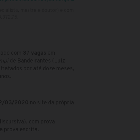
ecialista, mestre e doutor) e com
8.372,75.
icado com
37 vagas
em
mpi
de Bandeirantes (Luiz
ntratados por até doze meses,
anos.
º/03/2020
no site da própria
discursiva), com prova
a prova escrita.