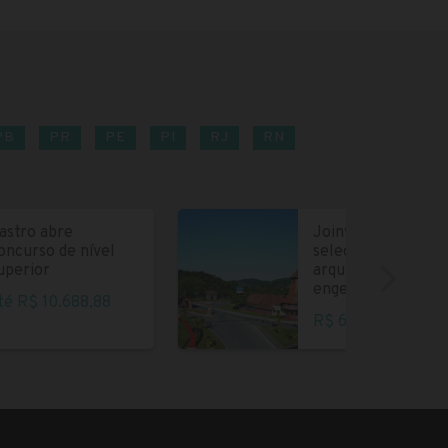
PB
PR
PE
PI
RJ
RN
astro abre
Joinville abre
oncurso de nível
seleção para
uperior
arquitetos e
engenheiros
té R$ 10.688,88
R$ 6.004,35