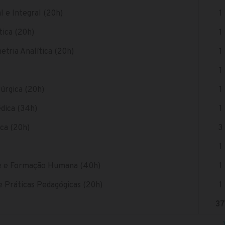
l e Integral (20h)
1
ica (20h)
1
tria Analítica (20h)
1
1
rúrgica (20h)
1
édica (34h)
1
ica (20h)
3
1
de e Formação Humana (40h)
1
 Práticas Pedagógicas (20h)
1
37