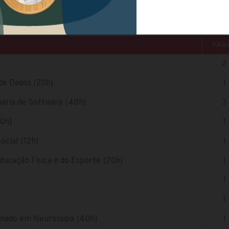
VAG
2
de Dados (20h)
1
aria de Software (40h)
3
20h)
1
ocial (12h)
1
Educação Física e do Esporte (20h)
1
1
1
ionado em Neurologia (40h)
1