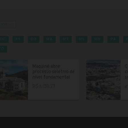
DOS →
DF
ES
GO
MA
MT
MS
MG
PA
TO
Maquiné abre
C
processo seletivo de
c
nível fundamental
s
R$ 1.152,73
a