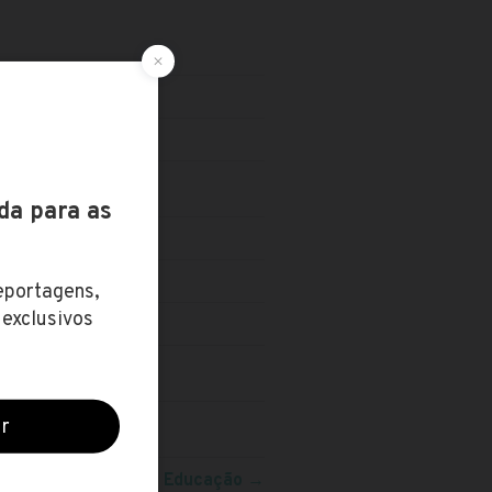
INHO
Veja mais concursos:
Educação
→