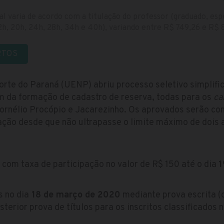
l varia de acordo com a titulação do professor (graduado, esp
12h, 20h, 24h, 28h, 34h e 40h), variando entre R$ 749,26 e R$ 
RTOS
orte do Paraná (UENP) abriu processo seletivo simplif
ém da formação de cadastro de reserva, todas para os
ca
ornélio Procópio e Jacarezinho. Os aprovados serão co
ação desde que não ultrapasse o limite máximo de dois 
 com taxa de participação no valor de R$ 150 até o dia
1
 no dia
18 de março de 2020
mediante prova escrita (
erior prova de títulos para os inscritos classificados n