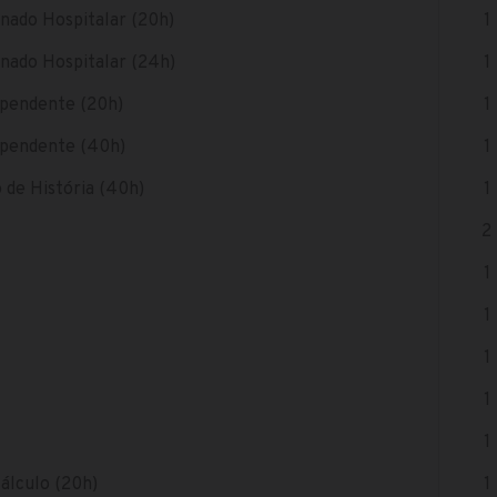
onado Hospitalar (20h)
1
onado Hospitalar (24h)
1
dependente (20h)
1
dependente (40h)
1
 de História (40h)
1
2
1
1
1
1
1
álculo (20h)
1