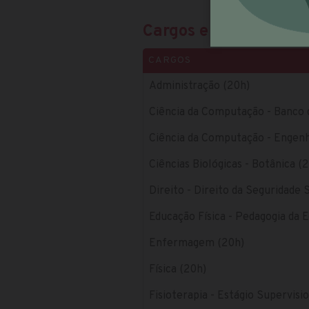
Cargos e salários
CARGOS
Administração (20h)
Ciência da Computação - Banco 
Ciência da Computação - Engenh
Ciências Biológicas - Botânica (
Direito - Direito da Seguridade S
Educação Física - Pedagogia da 
Enfermagem (20h)
Física (20h)
Fisioterapia - Estágio Supervis