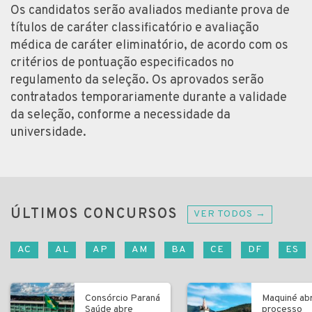
Os candidatos serão avaliados mediante prova de
títulos de caráter classificatório e avaliação
médica de caráter eliminatório, de acordo com os
critérios de pontuação especificados no
regulamento da seleção. Os aprovados serão
contratados temporariamente durante a validade
da seleção, conforme a necessidade da
universidade.
ÚLTIMOS CONCURSOS
VER TODOS →
AC
AL
AP
AM
BA
CE
DF
ES
Consórcio Paraná
Maquiné ab
Saúde abre
processo